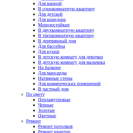
Для ванной
В однокомнатную квартиру
Для детской
Для коридора
Морозостойкие
В двухкомнатную квартиру
В трехкомнатную квартиру
В деревянный дом
Для бассейна
Для кухни
В детскую комнату для девочки
В детскую комнату для мальчика
На балконе
Для мансарды
Натяжные стены
Для коммерческих помещений
В частный дом
По цвету
Перламутровые
Черные
Золотые
Цветные
Ремонт
Ремонт потолков
Ремонт квартир