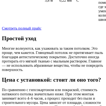
5,8 м
0,22 мм
°C
пом
где 
уме
коли
швов
Смотреть полный прайс
Простой уход
Многие волнуются, как ухаживать за таким потолком. Это
проще, чем кажется. Глянцевый потолок не притягивает пыль
благодаря антистатическому покрытию. Достаточно иногда
протирать его мягкой тканью с мыльным раствором. Главное
— не использовать абразивные вещества, чтобы не повредить
поверхность.
Цена с установкой: стоит ли оно того?
По сравнению с гипсокартоном или покраской, стоимость
натяжного потолка значительно ниже. При этом монтаж
занимает всего 4–6 часов, а процесс проходит без пыли и
строительного мусора. Цена зависит от площади, сложности