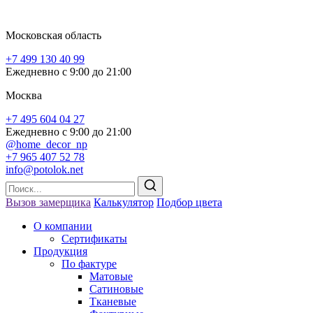
Куп
Московская область
+7 499 130 40 99
Ежедневно с 9:00 до 21:00
Я согласен на обработку персональных данных
Москва
+7 495 604 04 27
Ежедневно с 9:00 до 21:00
@home_decor_np
+7 965 407 52 78
info@potolok.net
Вызов замерщика
Калькулятор
Подбор цвета
О компании
Сертификаты
Продукция
По фактуре
Матовые
Сатиновые
Тканевые