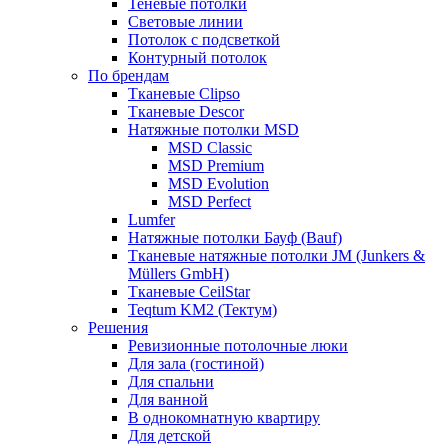
Теневые потолки
Световые линии
Потолок с подсветкой
Контурный потолок
По брендам
Тканевые Clipso
Тканевые Descor
Натяжные потолки MSD
MSD Сlassic
MSD Premium
MSD Evolution
MSD Perfect
Lumfer
Натяжные потолки Бауф (Bauf)
Тканевые натяжные потолки JM (Junkers &
Müllers GmbH)
Тканевые CeilStar
Teqtum KM2 (Тектум)
Решения
Ревизионные потолочные люки
Для зала (гостиной)
Для спальни
Для ванной
В однокомнатную квартиру
Для детской