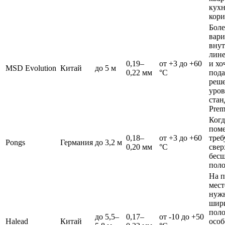
кухн
кори
Боле
вари
вну
лин
0,19–
от +3 до +60
и хо
MSD Evolution
Китай
до 5 м
0,22 мм
°C
пода
реш
уро
стан
Prem
Когд
пом
0,18–
от +3 до +60
треб
Pongs
Германия
до 3,2 м
0,20 мм
°C
све
бес
поло
На 
мест
нуж
шир
поло
до 5,5–
0,17–
от -10 до +50
Halead
Китай
особ