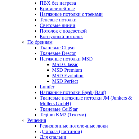
ПВХ без нагрева
Криволинейные
Натяжные потолки с треками
Теневые потолки
Световые линии
Потолок с подсветкой
Контурный потолок
По брендам
Тканевые Clipso
Тканевые Descor
Натяжные потолки MSD
MSD Сlassic
MSD Premium
MSD Evolution
MSD Perfect
Lumfer
Натяжные потолки Бауф (Bauf)
Тканевые натяжные потолки JM (Junkers &
Müllers GmbH)
Тканевые CeilStar
Teqtum KM2 (Тектум)
Решения
Ревизионные потолочные люки
Для зала (гостиной)
Для спальни