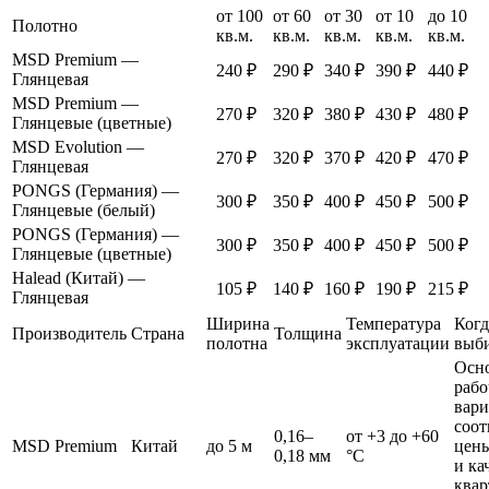
от 100
от 60
от 30
от 10
до 10
Полотно
кв.м.
кв.м.
кв.м.
кв.м.
кв.м.
MSD Premium —
240 ₽
290 ₽
340 ₽
390 ₽
440 ₽
Глянцевая
MSD Premium —
270 ₽
320 ₽
380 ₽
430 ₽
480 ₽
Глянцевые (цветные)
MSD Evolution —
270 ₽
320 ₽
370 ₽
420 ₽
470 ₽
Глянцевая
PONGS (Германия) —
300 ₽
350 ₽
400 ₽
450 ₽
500 ₽
Глянцевые (белый)
PONGS (Германия) —
300 ₽
350 ₽
400 ₽
450 ₽
500 ₽
Глянцевые (цветные)
Halead (Китай) —
105 ₽
140 ₽
160 ₽
190 ₽
215 ₽
Глянцевая
Ширина
Температура
Когд
Производитель
Страна
Толщина
полотна
эксплуатации
выб
Осн
раб
вари
соо
0,16–
от +3 до +60
MSD Premium
Китай
до 5 м
цен
0,18 мм
°C
и ка
квар