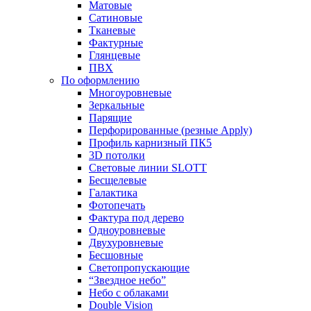
Матовые
Сатиновые
Тканевые
Фактурные
Глянцевые
ПВХ
По оформлению
Многоуровневые
Зеркальные
Парящие
Перфорированные (резные Apply)
Профиль карнизный ПК5
3D потолки
Световые линии SLOTT
Бесщелевые
Галактика
Фотопечать
Фактура под дерево
Одноуровневые
Двухуровневые
Бесшовные
Светопропускающие
“Звездное небо”
Небо с облаками
Double Vision