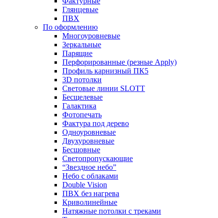
Фактурные
Глянцевые
ПВХ
По оформлению
Многоуровневые
Зеркальные
Парящие
Перфорированные (резные Apply)
Профиль карнизный ПК5
3D потолки
Световые линии SLOTT
Бесщелевые
Галактика
Фотопечать
Фактура под дерево
Одноуровневые
Двухуровневые
Бесшовные
Светопропускающие
“Звездное небо”
Небо с облаками
Double Vision
ПВХ без нагрева
Криволинейные
Натяжные потолки с треками