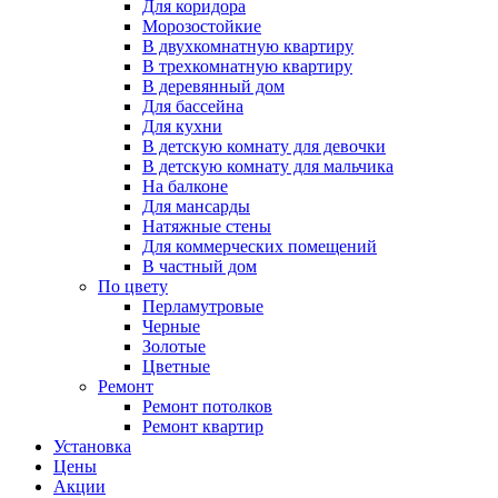
Для коридора
Морозостойкие
В двухкомнатную квартиру
В трехкомнатную квартиру
В деревянный дом
Для бассейна
Для кухни
В детскую комнату для девочки
В детскую комнату для мальчика
На балконе
Для мансарды
Натяжные стены
Для коммерческих помещений
В частный дом
По цвету
Перламутровые
Черные
Золотые
Цветные
Ремонт
Ремонт потолков
Ремонт квартир
Установка
Цены
Акции