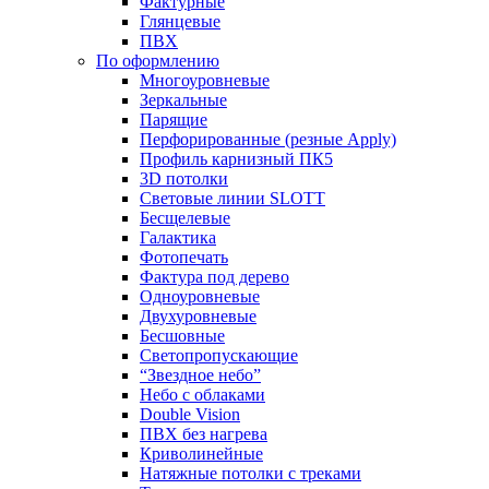
Фактурные
Глянцевые
ПВХ
По оформлению
Многоуровневые
Зеркальные
Парящие
Перфорированные (резные Apply)
Профиль карнизный ПК5
3D потолки
Световые линии SLOTT
Бесщелевые
Галактика
Фотопечать
Фактура под дерево
Одноуровневые
Двухуровневые
Бесшовные
Светопропускающие
“Звездное небо”
Небо с облаками
Double Vision
ПВХ без нагрева
Криволинейные
Натяжные потолки с треками