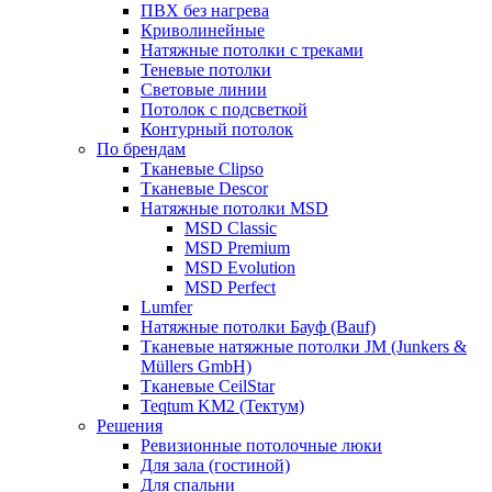
ПВХ без нагрева
Криволинейные
Натяжные потолки с треками
Теневые потолки
Световые линии
Потолок с подсветкой
Контурный потолок
По брендам
Тканевые Clipso
Тканевые Descor
Натяжные потолки MSD
MSD Сlassic
MSD Premium
MSD Evolution
MSD Perfect
Lumfer
Натяжные потолки Бауф (Bauf)
Тканевые натяжные потолки JM (Junkers &
Müllers GmbH)
Тканевые CeilStar
Teqtum KM2 (Тектум)
Решения
Ревизионные потолочные люки
Для зала (гостиной)
Для спальни