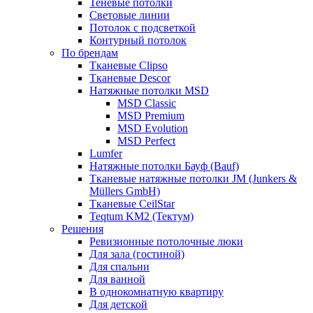
Теневые потолки
Световые линии
Потолок с подсветкой
Контурный потолок
По брендам
Тканевые Clipso
Тканевые Descor
Натяжные потолки MSD
MSD Сlassic
MSD Premium
MSD Evolution
MSD Perfect
Lumfer
Натяжные потолки Бауф (Bauf)
Тканевые натяжные потолки JM (Junkers &
Müllers GmbH)
Тканевые CeilStar
Teqtum KM2 (Тектум)
Решения
Ревизионные потолочные люки
Для зала (гостиной)
Для спальни
Для ванной
В однокомнатную квартиру
Для детской