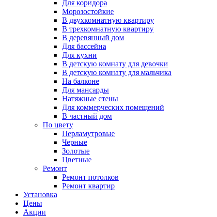
Для коридора
Морозостойкие
В двухкомнатную квартиру
В трехкомнатную квартиру
В деревянный дом
Для бассейна
Для кухни
В детскую комнату для девочки
В детскую комнату для мальчика
На балконе
Для мансарды
Натяжные стены
Для коммерческих помещений
В частный дом
По цвету
Перламутровые
Черные
Золотые
Цветные
Ремонт
Ремонт потолков
Ремонт квартир
Установка
Цены
Акции