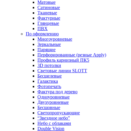
Матовые
Сатиновые
Тканевые
Фактурные
Глянцевые
ПВХ
По оформлению
Многоуровневые
Зеркальные
Парящие
Перфорированные (резные Apply)
Профиль карнизный ПК5
3D потолки
Световые линии SLOTT
Бесщелевые
Галактика
Фотопечать
Фактура под дерево
Одноуровневые
Двухуровневые
Бесшовные
Светопропускающие
“Звездное небо”
Небо с облаками
Double Vision