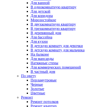
Для ванной
В однокомнатную квартиру
Для детской
Для коридора
Морозостойкие
В двухкомнатную квартиру
В трехкомнатную квартиру
В деревянный дом
Для бассейна
Для кухни
В детскую комнату для девочки
В детскую комнату для мальчика
На балконе
Для мансарды
Натяжные стены
Для коммерческих помещений
В частный дом
По цвету
Перламутровые
Черные
Золотые
Цветные
Ремонт
Ремонт потолков
Ремонт квартир