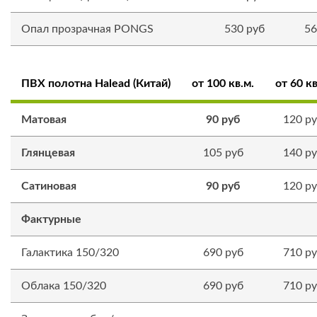
Опал прозрачная PONGS
530 руб
56
ПВХ полотна Halead (Китай)
от 100 кв.м.
от 60 кв
Матовая
90 руб
120 р
Глянцевая
105 руб
140 р
Сатиновая
90 руб
120 р
Фактурные
Галактика 150/320
690 руб
710 р
Облака 150/320
690 руб
710 р