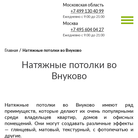
Московская область
+7 499 130 40 99
Купон на 5000 ₽ в
×
Ежедневно с 9:00 до 21:00
подарок!
Москва
+7 495 604 04 27
Ежедневно с 9:00 до 21:00
/
Главная
Натяжные потолки во Внуково
Натяжные потолки во
Внуково
Я согласен на обработку персональных
данных
Натяжные потолки во Внуково имеют ряд
преимуществ, которые делают их очень популярными
среди владельцев квартир, домов и офисных
помещений. Они могут создавать различные эффекты
— глянцевый, матовый, текстурный, с фотопечатью и
другие.